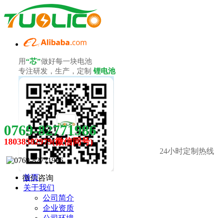
用
“芯”
做好每一块电池
专注研发，生产，定制
锂电池
0769-82771986
18038382979(微信同号)
24小时定制热线
首页
微信咨询
关于我们
公司简介
企业资质